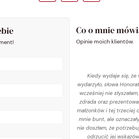
Co o mnie mówi
ebie
Opinie moich klientów.
ment!
się po ośmiu latach. Szok,
Kiedy wydaje się, że
la mnie istnieć. Po kilku
wydarzyło, słowa Honorat
owiedzieliśmy się, że mąż
wcześniej nie słyszałam
łam artykuły, wypowiedzi
zdrada oraz prezentował
onoraty. Jej wypowiedzi na
małżonków i tej trzeciej
mocne, by móc zrozumieć
mnie bunt, ale oznaczały
do zastanowienia się nad
nie doszłam, że potrzebu
ilkanaście filmów Honoraty,
odrzucić jej wskazów