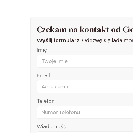
Czekam na kontakt od Ci
Wyślij formularz.
Odezwę się lada mo
Imię
ajbardziej mi
O zdradzie mojego męża dowiedziałam 
Email
ią lub jaką
niedowierzanie. Cały świat przestał d
odne pytania,
miesiącach, po głębszych rozmowach d
 że myślimy i
był uzależniony od seksu. Przeglada
Telefon
zwiać wiele
psychologów, aż trafiłam na stronę H
ie chciałam
temat zdrady okazały się bardzo po
iły i można
dlaczego dochodzi do samej zdrady, 
Wiadomość
Na pewno
sobą i osobą zdradzajacą. Obejrzałam k