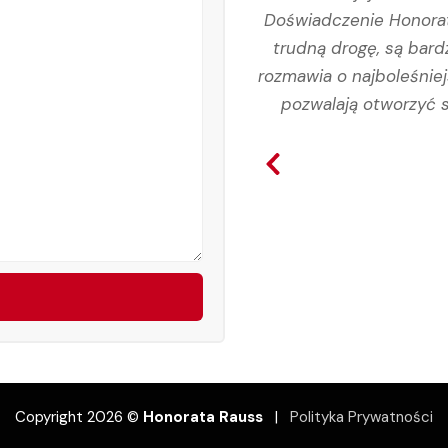
 Postanowiłam opisać jej
Doświadczenie Honoraty
rdzo szybko skontaktowała
trudną drogę, są bard
anie online. Jestem jej
rozmawia o najboleśnie
chęć wysłuchania mojego
pozwalają otworzyć s
tematu samego uzależnienia
 z całego serca kontakt z
i dziękuję.
owic
Copyright 2026 ©
Honorata Rauss
|
Polityka Prywatności