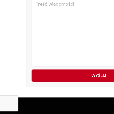
dopiero na
wzbudziła we mnie ogromne zaufanie.
pokrótce moją sytuację. Honoratka ba
się ze mną, umówiliśmy się na spotk
ogromnie wdzięczna za szczerość, 
problemu. Jej wskazówki zrozumienia 
są dla mnie bardzo istotne. Polecam
Honoratą. Jeszcze raz C
— Karina z Kat
WYŚLIJ