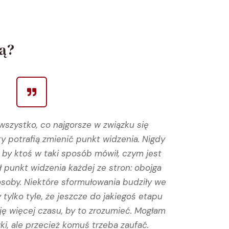
ą?
 wszystko, co najgorsze w związku się
Panią Hon
y potrafią zmienić punkt widzenia. Nigdy
napiszę
, by ktoś w taki sposób mówił, czym jest
chciała 
 punkt widzenia każdej ze stron: obojga
Pani Honor
 osoby. Niektóre sformułowania budziły we
moją sy
 tylko tyle, że jeszcze do jakiegoś etapu
punktu 
ję więcej czasu, by to zrozumieć. Mogłam
przyniosą
ki, ale przecież komuś trzeba zaufać.
p