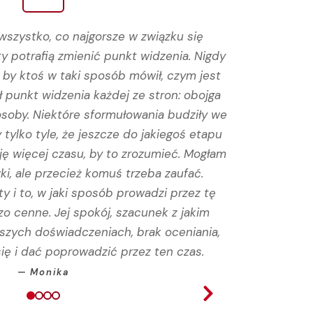
 wszystko, co najgorsze w związku się
Panią Hon
y potrafią zmienić punkt widzenia. Nigdy
napiszę
, by ktoś w taki sposób mówił, czym jest
chciała 
 punkt widzenia każdej ze stron: obojga
Pani Honor
 osoby. Niektóre sformułowania budziły we
moją sy
 tylko tyle, że jeszcze do jakiegoś etapu
punktu 
ję więcej czasu, by to zrozumieć. Mogłam
przyniosą
ki, ale przecież komuś trzeba zaufać.
p
 i to, w jaki sposób prowadzi przez tę
zo cenne. Jej spokój, szacunek z jakim
jszych doświadczeniach, brak oceniania,
ię i dać poprowadzić przez ten czas.
— Monika