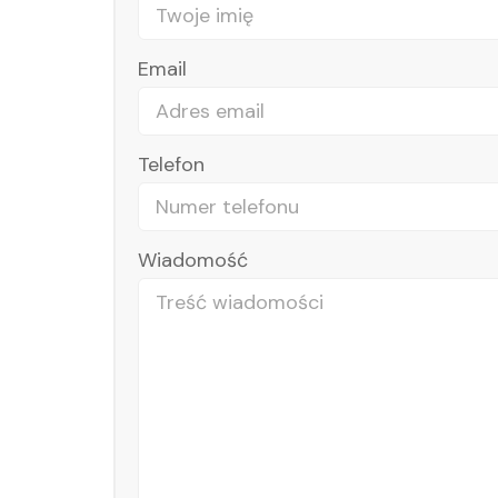
ajbardziej mi
O zdradzie mojego męża dowiedziałam 
Email
ią lub jaką
niedowierzanie. Cały świat przestał d
odne pytania,
miesiącach, po głębszych rozmowach d
 że myślimy i
był uzależniony od seksu. Przeglada
Telefon
zwiać wiele
psychologów, aż trafiłam na stronę H
ie chciałam
temat zdrady okazały się bardzo po
iły i można
dlaczego dochodzi do samej zdrady, 
Wiadomość
Na pewno
sobą i osobą zdradzajacą. Obejrzałam k
dopiero na
wzbudziła we mnie ogromne zaufanie.
pokrótce moją sytuację. Honoratka ba
się ze mną, umówiliśmy się na spotk
ogromnie wdzięczna za szczerość, 
problemu. Jej wskazówki zrozumienia 
są dla mnie bardzo istotne. Polecam
Honoratą. Jeszcze raz C