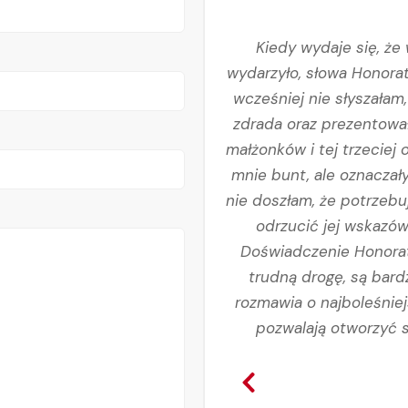
się po ośmiu latach. Szok,
Kiedy wydaje się, że
la mnie istnieć. Po kilku
wydarzyło, słowa Honorat
owiedzieliśmy się, że mąż
wcześniej nie słyszałam
łam artykuły, wypowiedzi
zdrada oraz prezentował
onoraty. Jej wypowiedzi na
małżonków i tej trzeciej
mocne, by móc zrozumieć
mnie bunt, ale oznaczały
do zastanowienia się nad
nie doszłam, że potrzebu
ilkanaście filmów Honoraty,
odrzucić jej wskazów
 Postanowiłam opisać jej
Doświadczenie Honoraty
rdzo szybko skontaktowała
trudną drogę, są bard
anie online. Jestem jej
rozmawia o najboleśnie
chęć wysłuchania mojego
pozwalają otworzyć s
tematu samego uzależnienia
 z całego serca kontakt z
i dziękuję.